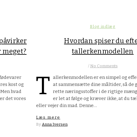
Blog indlæg
påvirker
Hvordan spiser du eft
or meget?
tallerkenmodellen
/
No Comments
T
 fødevarer
allerkenmodellen er en simpel og effe
res kost og
at sammensætte dine måltider, så de g
. Men hvad
rette næringsstoffer i de rigtige mæn
er det vores
er let at følge og kræver ikke, at du tæ
eller vejer din mad. Denne…
Læs mere
By
Anna Iversen