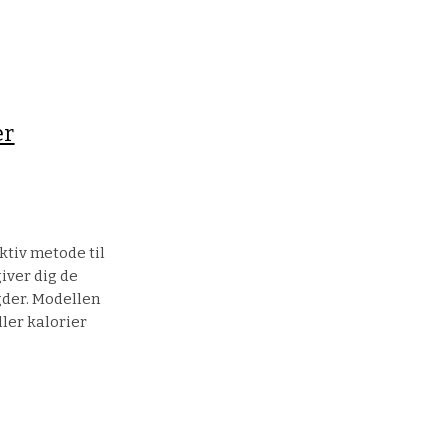
er
ktiv metode til
iver dig de
gder. Modellen
ller kalorier