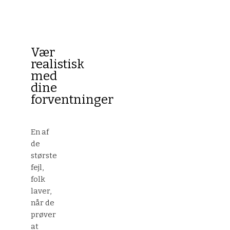
Vær
realistisk
med
dine
forventninger
En af
de
største
fejl,
folk
laver,
når de
prøver
at