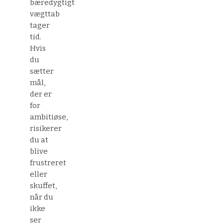
bæredygtigt
vægttab
tager
tid.
Hvis
du
sætter
mål,
der er
for
ambitiøse,
risikerer
du at
blive
frustreret
eller
skuffet,
når du
ikke
ser