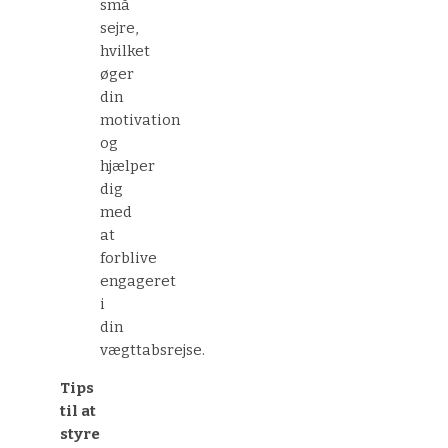
små
sejre,
hvilket
øger
din
motivation
og
hjælper
dig
med
at
forblive
engageret
i
din
vægttabsrejse.
Tips
til at
styre