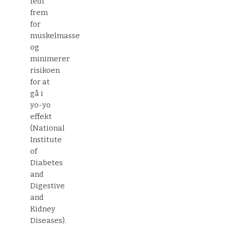
fedt
frem
for
muskelmasse
og
minimerer
risikoen
for at
gå i
yo-yo
effekt
(National
Institute
of
Diabetes
and
Digestive
and
Kidney
Diseases).