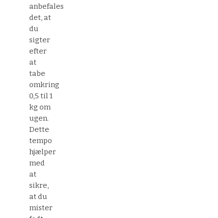
anbefales
det, at
du
sigter
efter
at
tabe
omkring
0,5 til 1
kg om
ugen.
Dette
tempo
hjælper
med
at
sikre,
at du
mister