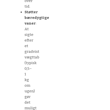
over
tid.
Støtter
bæredygtige
vaner
:
At
sigte
efter
et
gradvist
vægttab
(typisk
0,5–
1
kg
om
ugen)
gør
det
muligt