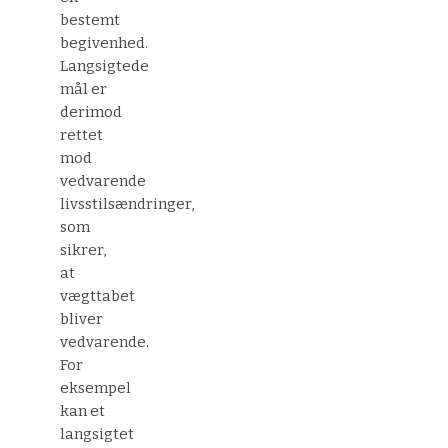
bestemt
begivenhed.
Langsigtede
mål er
derimod
rettet
mod
vedvarende
livsstilsændringer,
som
sikrer,
at
vægttabet
bliver
vedvarende.
For
eksempel
kan et
langsigtet