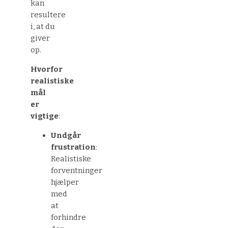
kan
resultere
i, at du
giver
op.
Hvorfor
realistiske
mål
er
vigtige
:
Undgår
frustration
:
Realistiske
forventninger
hjælper
med
at
forhindre