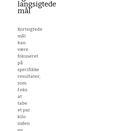
langsigtede
mål
Kortsigtede
mål
kan
være
fokuseret
på
specifikke
resultater,
som
f.eks.
at
tabe
et par
kilo
inden
en