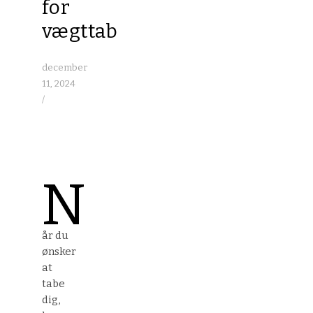
for
vægttab
december
11, 2024
/
N
år du
ønsker
at
tabe
dig,