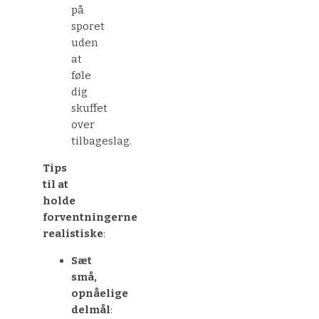
på
sporet
uden
at
føle
dig
skuffet
over
tilbageslag.
Tips
til at
holde
forventningerne
realistiske
:
Sæt
små,
opnåelige
delmål
: