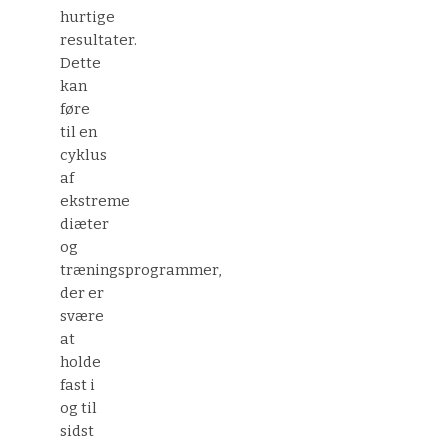
hurtige
resultater.
Dette
kan
føre
til en
cyklus
af
ekstreme
diæter
og
træningsprogrammer,
der er
svære
at
holde
fast i
og til
sidst