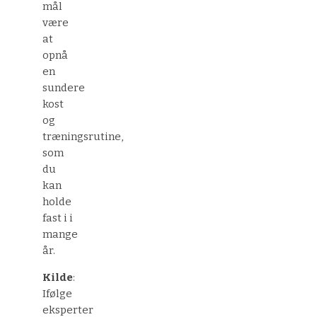
mål
være
at
opnå
en
sundere
kost
og
træningsrutine,
som
du
kan
holde
fast i i
mange
år.
Kilde
:
Ifølge
eksperter