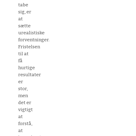
tabe
sig, er
at
sætte
urealistiske
forventninger.
Fristelsen
til at
få
hurtige
resultater
er
stor,
men
det er
vigtigt
at
forstå,
at