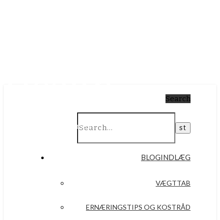
Simply
Health
Search
Af Anna Plaugborg Iversen
BLOGINDLÆG
VÆGTTAB
ERNÆRINGSTIPS OG KOSTRÅD