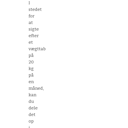
I
stedet
for
at
sigte
efter
et
vægttab
på
20
kg
på
en
måned,
kan
du
dele
det
op
i