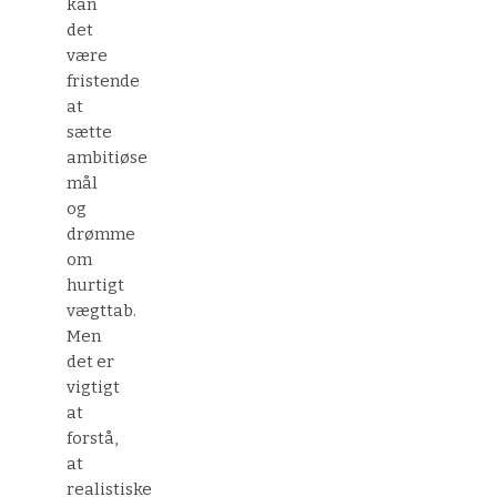
kan
det
være
fristende
at
sætte
ambitiøse
mål
og
drømme
om
hurtigt
vægttab.
Men
det er
vigtigt
at
forstå,
at
realistiske