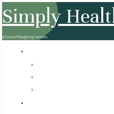
Simply Healt
Af Anna Plaugborg Iversen