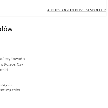
AFBUDS- OG UDEBLIVELSESPOLITIK
adów
 zadecydować o
 w Polsce. Czy
runki
towych.
entuzjastów.