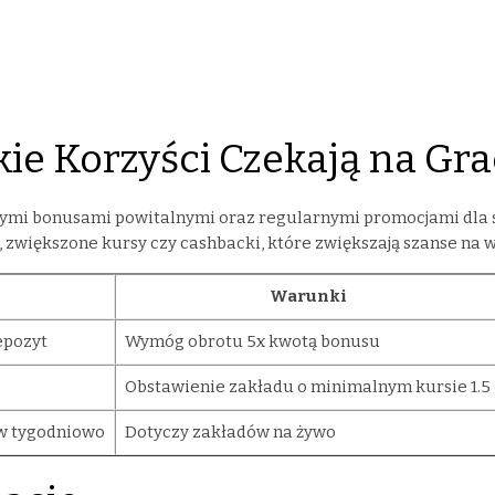
kie Korzyści Czekają na Gra
nymi bonusami powitalnymi oraz regularnymi promocjami dla 
 zwiększone kursy czy cashbacki, które zwiększają szanse na 
Warunki
epozyt
Wymóg obrotu 5x kwotą bonusu
Obstawienie zakładu o minimalnym kursie 1.5
w tygodniowo
Dotyczy zakładów na żywo