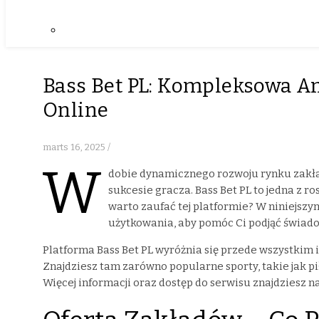
Bass Bet PL: Kompleksowa An
Online
marts 16, 2025
/
W
dobie dynamicznego rozwoju rynku zakł
sukcesie gracza. Bass Bet PL to jedna z r
warto zaufać tej platformie? W niniejszy
użytkowania, aby pomóc Ci podjąć świado
Platforma Bass Bet PL wyróżnia się przede wszystkim 
Znajdziesz tam zarówno popularne sporty, takie jak pił
Więcej informacji oraz dostęp do serwisu znajdziesz na 