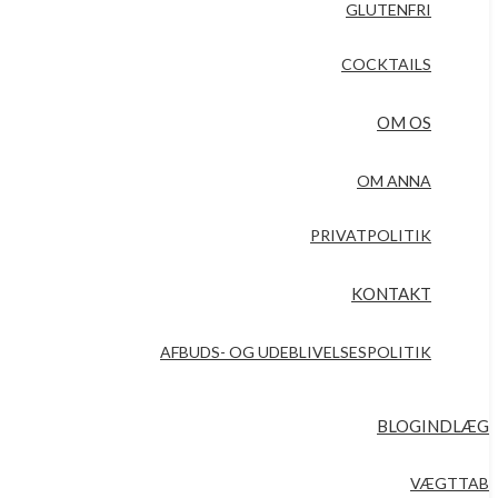
GLUTENFRI
COCKTAILS
OM OS
OM ANNA
PRIVATPOLITIK
KONTAKT
AFBUDS- OG UDEBLIVELSESPOLITIK
BLOGINDLÆG
VÆGTTAB