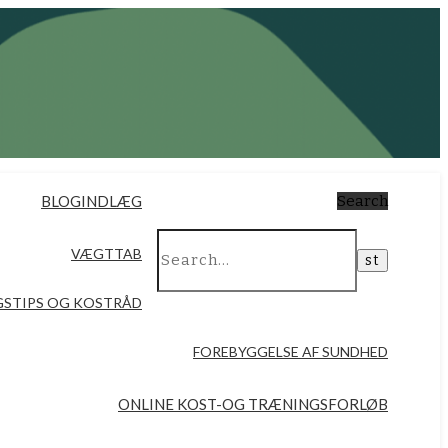
BLOGINDLÆG
Search
VÆGTTAB
STIPS OG KOSTRÅD
FOREBYGGELSE AF SUNDHED
ONLINE KOST-OG TRÆNINGSFORLØB