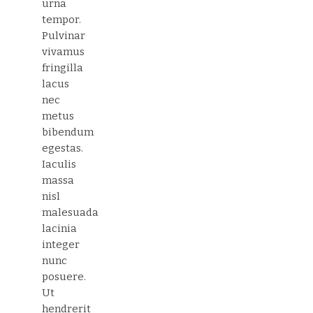
urna
tempor.
Pulvinar
vivamus
fringilla
lacus
nec
metus
bibendum
egestas.
Iaculis
massa
nisl
malesuada
lacinia
integer
nunc
posuere.
Ut
hendrerit