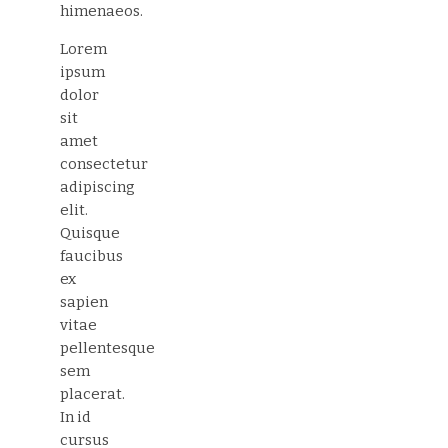
himenaeos.
Lorem
ipsum
dolor
sit
amet
consectetur
adipiscing
elit.
Quisque
faucibus
ex
sapien
vitae
pellentesque
sem
placerat.
In id
cursus