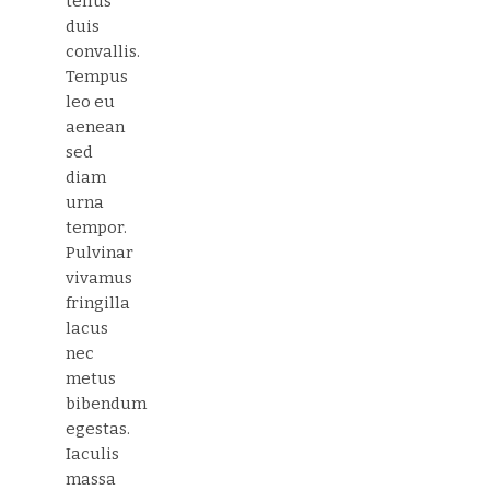
tellus
duis
convallis.
Tempus
leo eu
aenean
sed
diam
urna
tempor.
Pulvinar
vivamus
fringilla
lacus
nec
metus
bibendum
egestas.
Iaculis
massa