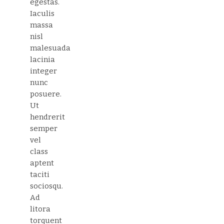
egestas.
Iaculis
massa
nisl
malesuada
lacinia
integer
nunc
posuere.
Ut
hendrerit
semper
vel
class
aptent
taciti
sociosqu.
Ad
litora
torquent