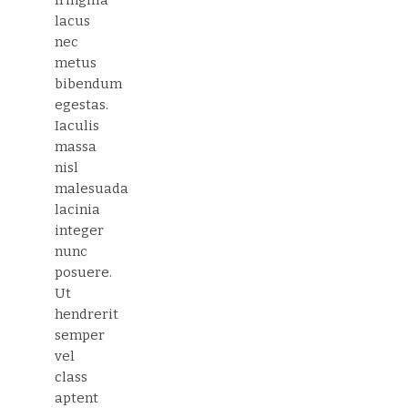
fringilla
lacus
nec
metus
bibendum
egestas.
Iaculis
massa
nisl
malesuada
lacinia
integer
nunc
posuere.
Ut
hendrerit
semper
vel
class
aptent