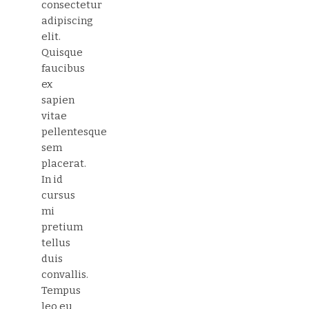
consectetur
adipiscing
elit.
Quisque
faucibus
ex
sapien
vitae
pellentesque
sem
placerat.
In id
cursus
mi
pretium
tellus
duis
convallis.
Tempus
leo eu