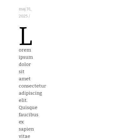
maj 31,
2025
/
L
orem
ipsum
dolor
sit
amet
consectetur
adipiscing
elit.
Quisque
faucibus
ex
sapien
vitae