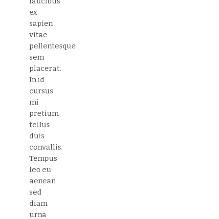
faucibus
ex
sapien
vitae
pellentesque
sem
placerat.
In id
cursus
mi
pretium
tellus
duis
convallis.
Tempus
leo eu
aenean
sed
diam
urna