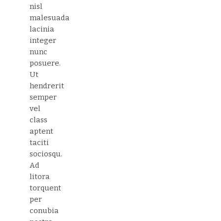
nisl
malesuada
lacinia
integer
nunc
posuere.
Ut
hendrerit
semper
vel
class
aptent
taciti
sociosqu.
Ad
litora
torquent
per
conubia