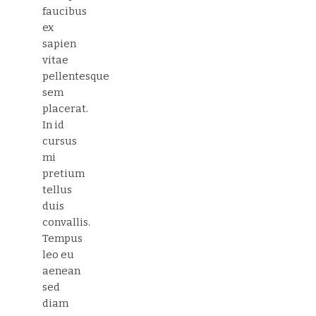
faucibus
ex
sapien
vitae
pellentesque
sem
placerat.
In id
cursus
mi
pretium
tellus
duis
convallis.
Tempus
leo eu
aenean
sed
diam