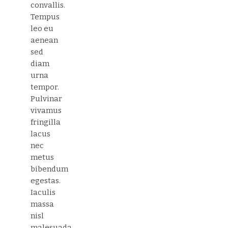
convallis.
Tempus
leo eu
aenean
sed
diam
urna
tempor.
Pulvinar
vivamus
fringilla
lacus
nec
metus
bibendum
egestas.
Iaculis
massa
nisl
malesuada