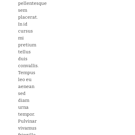
pellentesque
sem
placerat.
In id
cursus
mi
pretium
tellus
duis
convallis.
Tempus
leo eu
aenean
sed
diam
urna
tempor.
Pulvinar
vivamus