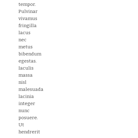
tempor.
Pulvinar
vivamus
fringilla
lacus
nec
metus
bibendum
egestas.
Iaculis
massa
nisl
malesuada
lacinia
integer
nunc
posuere.
Ut
hendrerit