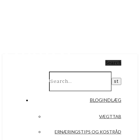
Simply
Health
Search
Af Anna Plaugborg Iversen
BLOGINDLÆG
VÆGTTAB
ERNÆRINGSTIPS OG KOSTRÅD