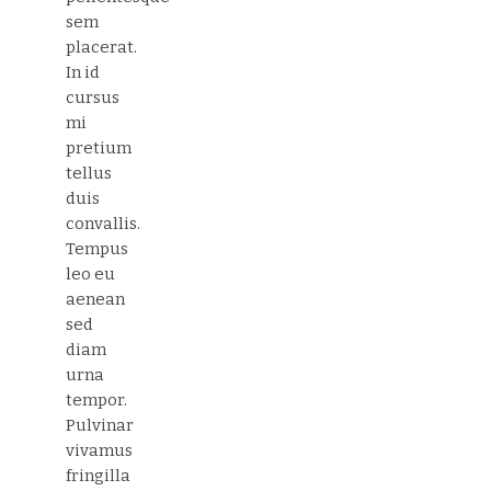
sem
placerat.
In id
cursus
mi
pretium
tellus
duis
convallis.
Tempus
leo eu
aenean
sed
diam
urna
tempor.
Pulvinar
vivamus
fringilla