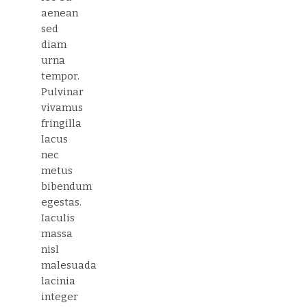
aenean
sed
diam
urna
tempor.
Pulvinar
vivamus
fringilla
lacus
nec
metus
bibendum
egestas.
Iaculis
massa
nisl
malesuada
lacinia
integer