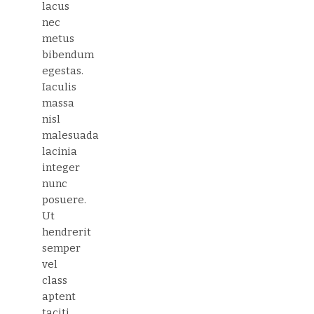
lacus
nec
metus
bibendum
egestas.
Iaculis
massa
nisl
malesuada
lacinia
integer
nunc
posuere.
Ut
hendrerit
semper
vel
class
aptent
taciti