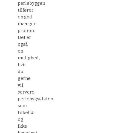
perlebyggen
tilfører
en god
mængde
protein.
Det er
også
en
mulighed,
hvis
du
gerne
vil
servere
perlebygsalaten
som
tilbehør
og
ikke