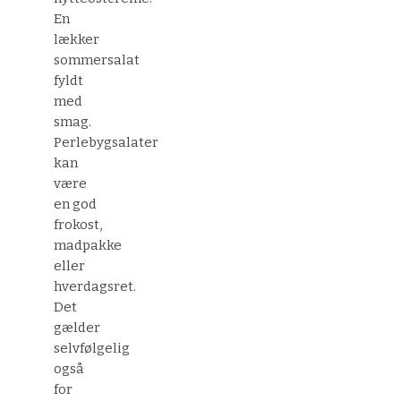
En
lækker
sommersalat
fyldt
med
smag.
Perlebygsalater
kan
være
en god
frokost,
madpakke
eller
hverdagsret.
Det
gælder
selvfølgelig
også
for