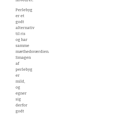
hovedret.
Perlebyg
er et
godt
alternativ
til ris
og har
samme
mæthedsværdien.
Smagen
af
perlebyg
er
mild,
og
egner
sig
derfor
godt