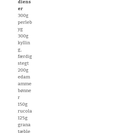
diens
er
300g
perleb
yg
300g
kyllin
g,
færdig
stegt
200g
edam
amme
bønne
r
150g
rucola
125g
grana
tæble