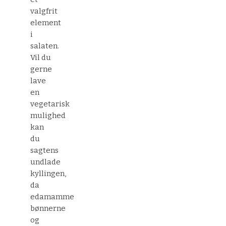
valgfrit
element
i
salaten.
Vil du
gerne
lave
en
vegetarisk
mulighed
kan
du
sagtens
undlade
kyllingen,
da
edamamme
bønnerne
og