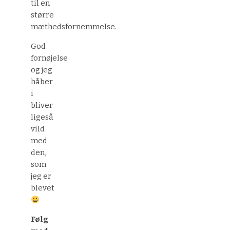
til en
større
mæthedsfornemmelse.
God
fornøjelse
og jeg
håber
i
bliver
ligeså
vild
med
den,
som
jeg er
blevet
Følg