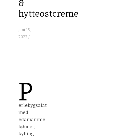
&
hytteostcreme
juni 15,
2023
/
P
erlebygsalat
med
edamamme
bønner,
kylling