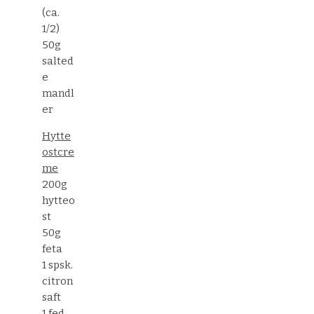
(ca.
1/2)
50g
salted
e
mandl
er
Hytte
ostcre
me
200g
hytteo
st
50g
feta
1 spsk.
citron
saft
1 fed