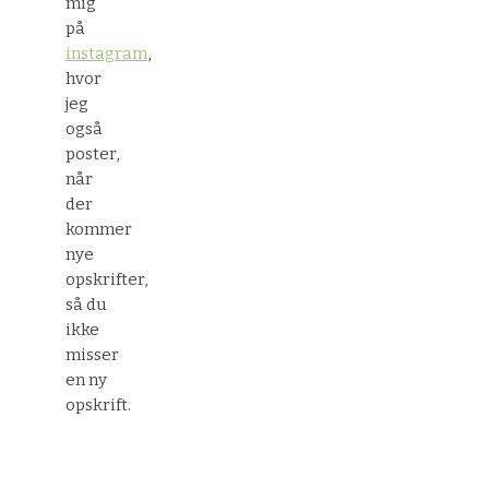
mig
på
instagram
,
hvor
jeg
også
poster,
når
der
kommer
nye
opskrifter,
så du
ikke
misser
en ny
opskrift.