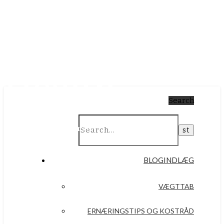
Simply
Health
Search
Af Anna Plaugborg Iversen
BLOGINDLÆG
VÆGTTAB
ERNÆRINGSTIPS OG KOSTRÅD