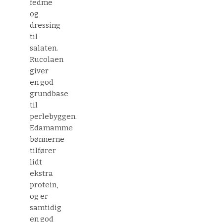
fedme
og
dressing
til
salaten.
Rucolaen
giver
en god
grundbase
til
perlebyggen.
Edamamme
bønnerne
tilfører
lidt
ekstra
protein,
og er
samtidig
en god