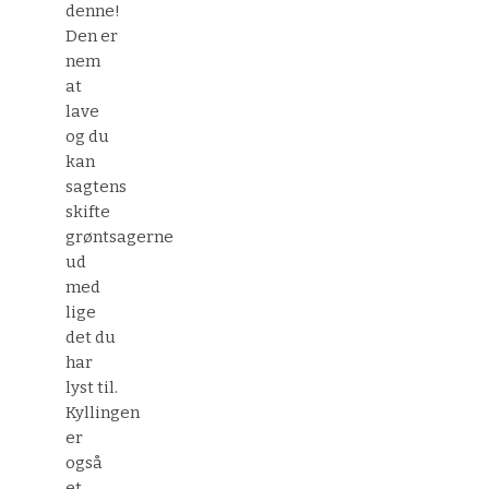
denne!
Den er
nem
at
lave
og du
kan
sagtens
skifte
grøntsagerne
ud
med
lige
det du
har
lyst til.
Kyllingen
er
også
et