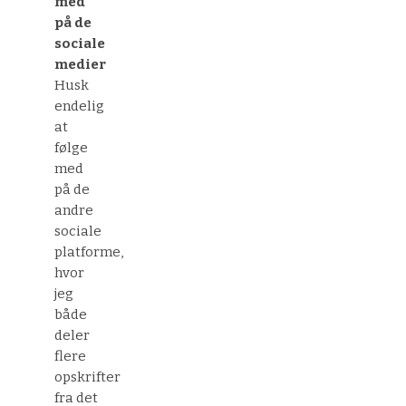
med
på de
sociale
medier
Husk
endelig
at
følge
med
på de
andre
sociale
platforme,
hvor
jeg
både
deler
flere
opskrifter
fra det