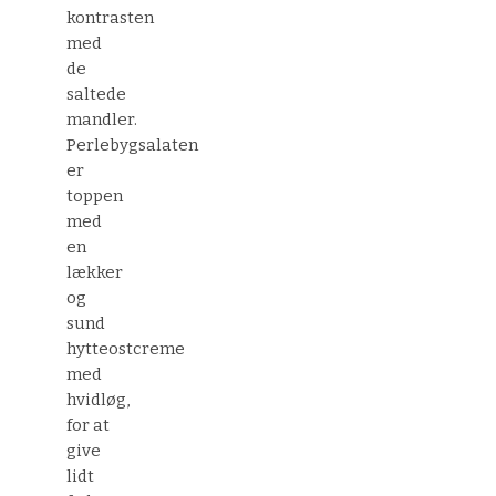
kontrasten
med
de
saltede
mandler.
Perlebygsalaten
er
toppen
med
en
lækker
og
sund
hytteostcreme
med
hvidløg,
for at
give
lidt