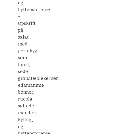
og
hytteostcreme
–
Opskrift
på
salat
med
perlebyg
som
bund,
søde
granatæblekerner,
edamamme
bønner,
rucola,
saltede
mandler,
kylling
og
hytteostcreme.