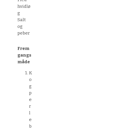
hvidlø
g
Salt
og
peber
Frem
gangs
måde
K
o
g
p
e
r
l
e
b