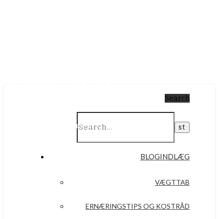
Simply
Health
Search
Af Anna Plaugborg Iversen
BLOGINDLÆG
VÆGTTAB
ERNÆRINGSTIPS OG KOSTRÅD