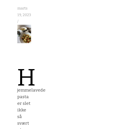
marts
19, 2023
/
H
jemmelavede
pasta
er slet
ikke
så
svært