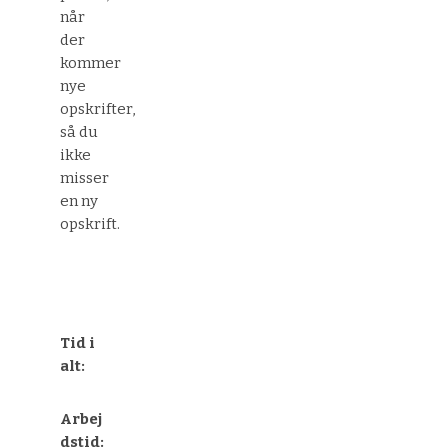
når
der
kommer
nye
opskrifter,
så du
ikke
misser
en ny
opskrift.
Tid i
alt:
Arbej
dstid: