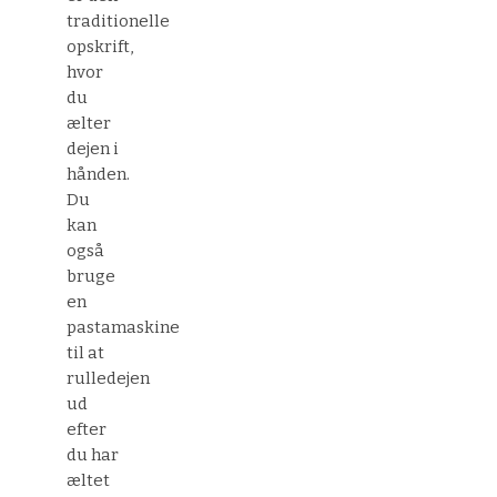
traditionelle
opskrift,
hvor
du
ælter
dejen i
hånden.
Du
kan
også
bruge
en
pastamaskine
til at
rulledejen
ud
efter
du har
æltet