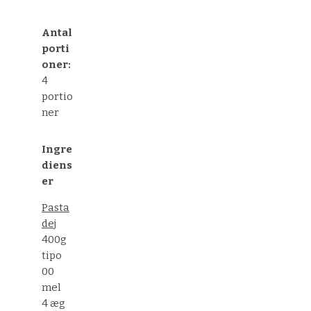
Antal
porti
oner:
4
portio
ner
Ingre
diens
er
Pasta
dej
400g
tipo
00
mel
4 æg