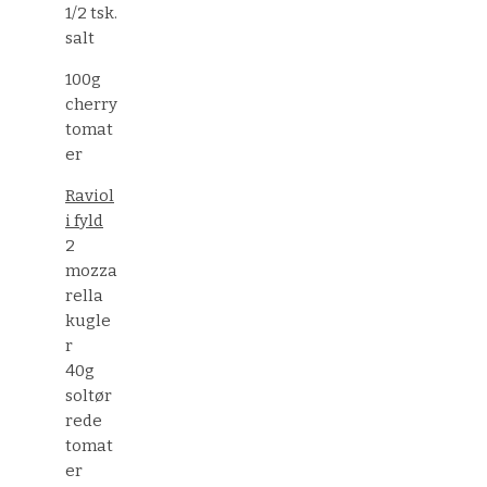
1/2 tsk.
salt
100g
cherry
tomat
er
Raviol
i fyld
2
mozza
rella
kugle
r
40g
soltør
rede
tomat
er