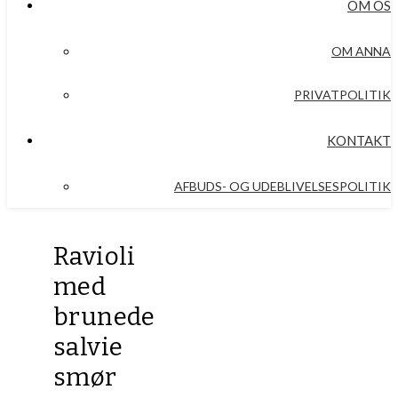
OM OS
OM ANNA
PRIVATPOLITIK
KONTAKT
AFBUDS- OG UDEBLIVELSESPOLITIK
Ravioli
med
brunede
salvie
smør