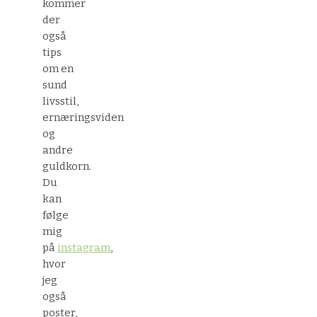
kommer
der
også
tips
om en
sund
livsstil,
ernæringsviden
og
andre
guldkorn.
Du
kan
følge
mig
på
instagram
,
hvor
jeg
også
poster,