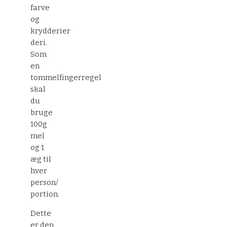
farve
og
krydderier
deri.
Som
en
tommelfingerregel
skal
du
bruge
100g
mel
og 1
æg til
hver
person/
portion.
Dette
er den