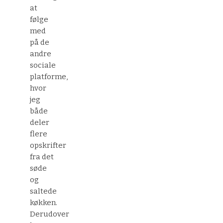
at
følge
med
på de
andre
sociale
platforme,
hvor
jeg
både
deler
flere
opskrifter
fra det
søde
og
saltede
køkken.
Derudover