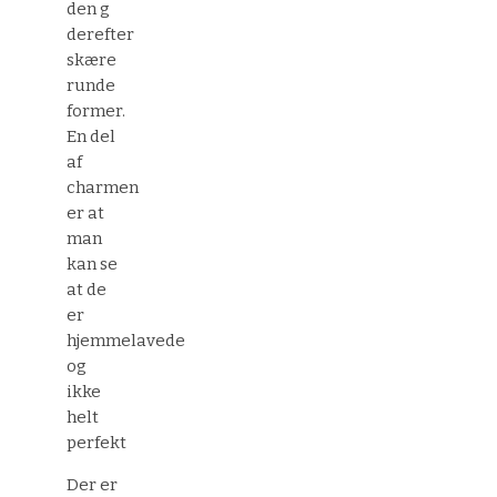
den g
derefter
skære
runde
former.
En del
af
charmen
er at
man
kan se
at de
er
hjemmelavede
og
ikke
helt
perfekt
Der er