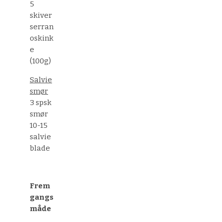
5
skiver
serran
oskink
e
(100g)
Salvie
smør
3 spsk
smør
10-15
salvie
blade
Frem
gangs
måde