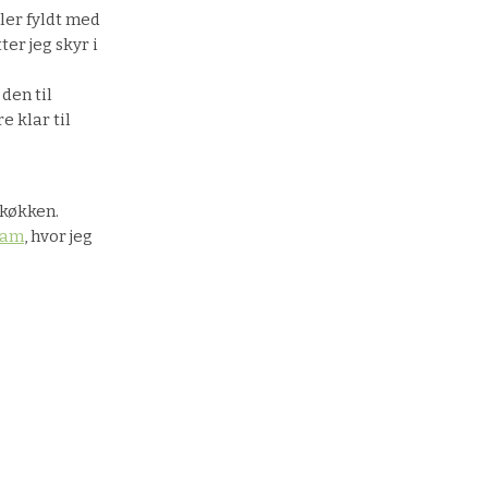
ler fyldt med
ter jeg skyr i
den til
e klar til
 køkken.
ram
, hvor jeg