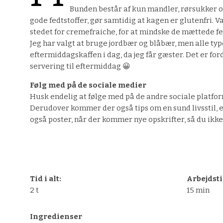
Bunden består af kun mandler, rørsukker o
gode fedtstoffer, gør samtidig at kagen er glutenfri. Va
stedet for cremefraiche, for at mindske de mættede fedt
Jeg har valgt at bruge jordbær og blåbær, men alle type
eftermiddagskaffen i dag, da jeg får gæster. Det er f
servering til eftermiddag 😀
Følg med på de sociale medier
Husk endelig at følge med på de andre sociale platform
Derudover kommer der også tips om en sund livsstil, 
også poster, når der kommer nye opskrifter, så du ikke
Tid i alt:
Arbejdsti
2 t
15 min
Ingredienser