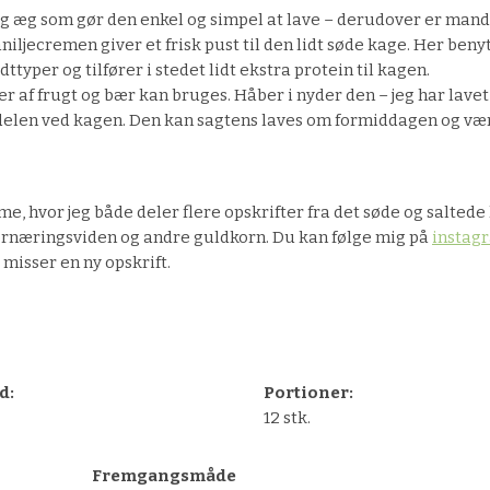
g æg som gør den enkel og simpel at lave – derudover er mand
niljecremen giver et frisk pust til den lidt søde kage. Her benyt
typer og tilfører i stedet lidt ekstra protein til kagen.
r af frugt og bær kan bruges. Håber i nyder den – jeg har lavet 
ordelen ved kagen. Den kan sagtens laves om formiddagen og vær
e, hvor jeg både deler flere opskrifter fra det søde og saltede
ernæringsviden og andre guldkorn. Du kan følge mig på
instag
 misser en ny opskrift.
d:
Portioner:
12 stk.
Fremgangsmåde